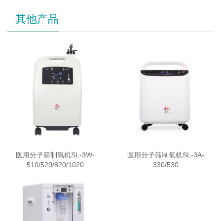
其他产品
医用分子筛制氧机SL-3W-
医用分子筛制氧机SL-3A-
510/520/820/1020
330/530