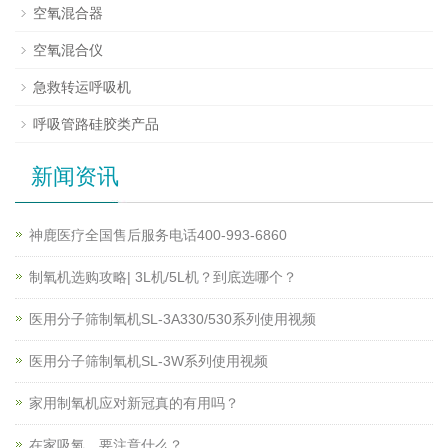
空氧混合器
空氧混合仪
急救转运呼吸机
呼吸管路硅胶类产品
新闻资讯
神鹿医疗全国售后服务电话400-993-6860
制氧机选购攻略| 3L机/5L机？到底选哪个？
医用分子筛制氧机SL-3A330/530系列使用视频
医用分子筛制氧机SL-3W系列使用视频
家用制氧机应对新冠真的有用吗？
在家吸氧，要注意什么？