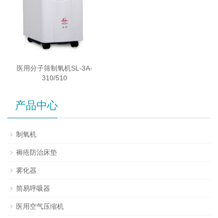
医用分子筛制氧机SL-3A-
310/510
产品中心
制氧机
褥疮防治床垫
雾化器
简易呼吸器
医用空气压缩机