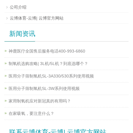
公司介绍
云博体育-云博| 云博官方网站
新闻资讯
神鹿医疗全国售后服务电话400-993-6860
制氧机选购攻略| 3L机/5L机？到底选哪个？
医用分子筛制氧机SL-3A330/530系列使用视频
医用分子筛制氧机SL-3W系列使用视频
家用制氧机应对新冠真的有用吗？
在家吸氧，要注意什么？
联系云博体育-云博| 云博官方网站