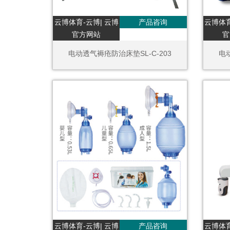
云博体育-云博| 云博
产品咨询
云博体育
官方网站
官
电动透气褥疮防治床垫SL-C-203
电动
云博体育-云博| 云博
产品咨询
云博体育