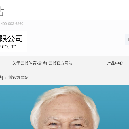
站
-993-6860
关于云博体育-云博| 云博官方网站
产品中心
博| 云博官方网站