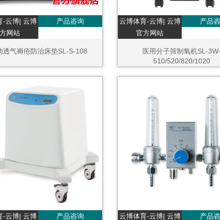
-云博| 云博
产品咨询
云博体育-云博| 云博
产品
方网站
官方网站
透气褥疮防治床垫SL-S-108
医用分子筛制氧机SL-3W
510/520/820/1020
-云博| 云博
产品咨询
云博体育-云博| 云博
产品