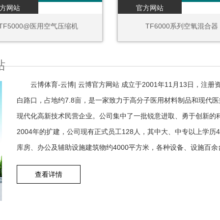
方网站
官方网站
TF5000@医用空气压缩机
TF6000系列空氧混合器
站
云博体育-云博| 云博官方网站 成立于2001年11月13日，注
白路口，占地约7.8亩，是一家致力于高分子医用材料制品和现代
现代化高新技术民营企业。公司集中了一批锐意进取、勇于创新的
2004年的扩建，公司现有正式员工128人，其中大、中专以上学
库房、办公及辅助设施建筑物约4000平方米，各种设备、设施百余台
查看详情