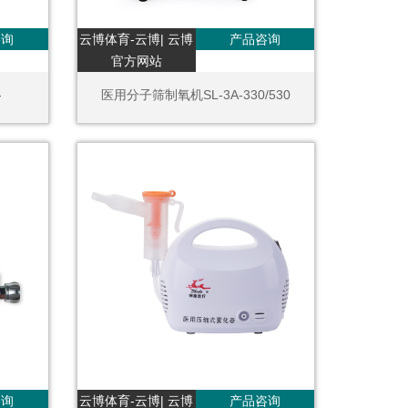
咨询
云博体育-云博| 云博
产品咨询
官方网站
-
医用分子筛制氧机SL-3A-330/530
咨询
云博体育-云博| 云博
产品咨询